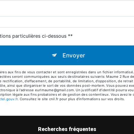
tions particulières ci-dessous **
Envoyer
 aux fins de vous contacter et sont enregistrées dans un fichier informatisé.
lectées seront communiquées aux seuls destinataires suivants: Maume 2 Rue de
ctification, d’effacement, de portabilité, de limitation, d’opposition, de retra
rôle, ainsi que d’organiser le sort de vos données post-mortem. Vous pouvez exer
ctronique à l'adresse eurlmaume@gmail.com. Un justificatif d'identité pourra 
iption légale aux fins probatoires et de gestion des contentieux. Vous avez le dr
octel.gouv.fr
. Consultez le site cnil.fr pour plus d’informations sur vos droits.
Recherches fréquentes