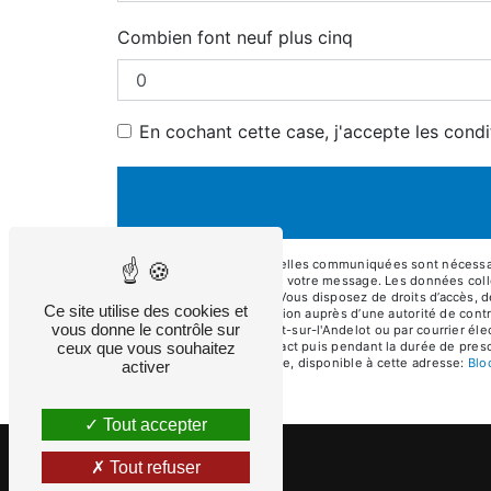
Combien font neuf plus cinq
En cochant cette case, j'accepte les condi
** Les données personnelles communiquées sont nécessaires
le seul but de répondre à votre message. Les données col
eurlmaume@gmail.com. Vous disposez de droits d’accès, de re
Ce site utilise des cookies et
d’introduire une réclamation auprès d’une autorité de cont
vous donne le contrôle sur
Motte, 03800 Monteignet-sur-l'Andelot ou par courrier éle
ceux que vous souhaitez
période de prise de contact puis pendant la durée de prescr
démarchage téléphonique, disponible à cette adresse:
Bl
activer
Tout accepter
Tout refuser