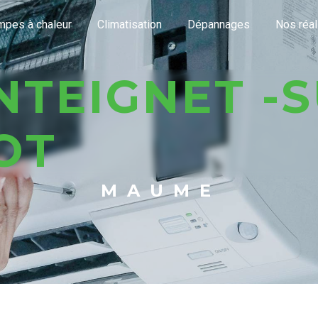
pes à chaleur
Climatisation
Dépannages
Nos réal
OT
MAUME