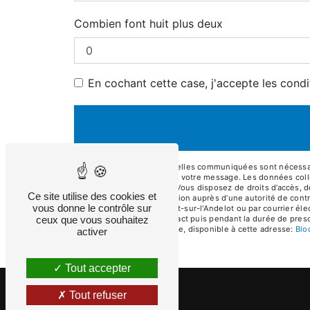
Combien font huit plus deux
En cochant cette case, j'accepte les condi
** Les données personnelles communiquées sont nécessaires
le seul but de répondre à votre message. Les données col
eurlmaume@gmail.com. Vous disposez de droits d’accès, de re
Ce site utilise des cookies et
d’introduire une réclamation auprès d’une autorité de cont
vous donne le contrôle sur
Motte, 03800 Monteignet-sur-l'Andelot ou par courrier éle
ceux que vous souhaitez
période de prise de contact puis pendant la durée de prescr
démarchage téléphonique, disponible à cette adresse:
Bl
activer
Tout accepter
Tout refuser