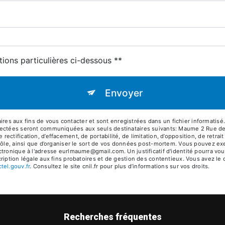
tions particulières ci-dessous **
Envoyer
 aux fins de vous contacter et sont enregistrées dans un fichier informatisé.
lectées seront communiquées aux seuls destinataires suivants: Maume 2 Rue de
ctification, d’effacement, de portabilité, de limitation, d’opposition, de retra
rôle, ainsi que d’organiser le sort de vos données post-mortem. Vous pouvez exer
ctronique à l'adresse eurlmaume@gmail.com. Un justificatif d'identité pourra 
iption légale aux fins probatoires et de gestion des contentieux. Vous avez le dr
octel.gouv.fr
. Consultez le site cnil.fr pour plus d’informations sur vos droits.
Recherches fréquentes