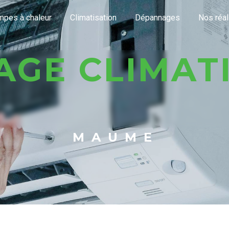
pes à chaleur
Climatisation
Dépannages
Nos réal
MAUME