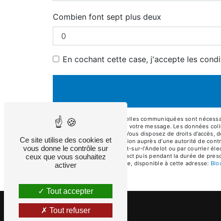
Combien font sept plus deux
En cochant cette case, j'accepte les condi
** Les données personnelles communiquées sont nécessaires
le seul but de répondre à votre message. Les données col
eurlmaume@gmail.com. Vous disposez de droits d’accès, de re
Ce site utilise des cookies et
d’introduire une réclamation auprès d’une autorité de cont
vous donne le contrôle sur
Motte, 03800 Monteignet-sur-l'Andelot ou par courrier éle
ceux que vous souhaitez
période de prise de contact puis pendant la durée de prescr
démarchage téléphonique, disponible à cette adresse:
Bl
activer
Tout accepter
Tout refuser