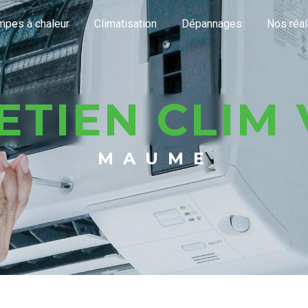
pes à chaleur
Climatisation
Dépannages
Nos réal
RETIEN CLIM
MAUME