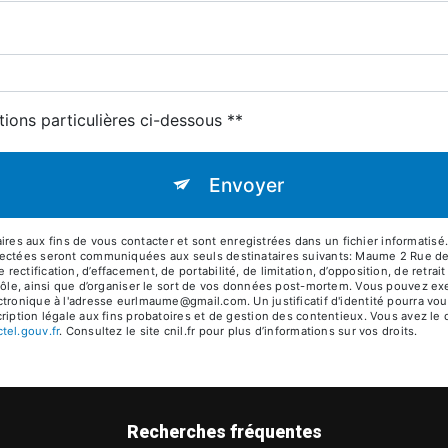
tions particulières ci-dessous **
Envoyer
 aux fins de vous contacter et sont enregistrées dans un fichier informatisé.
lectées seront communiquées aux seuls destinataires suivants: Maume 2 Rue de
ctification, d’effacement, de portabilité, de limitation, d’opposition, de retra
rôle, ainsi que d’organiser le sort de vos données post-mortem. Vous pouvez exer
ctronique à l'adresse eurlmaume@gmail.com. Un justificatif d'identité pourra 
iption légale aux fins probatoires et de gestion des contentieux. Vous avez le dr
octel.gouv.fr
. Consultez le site cnil.fr pour plus d’informations sur vos droits.
Recherches fréquentes